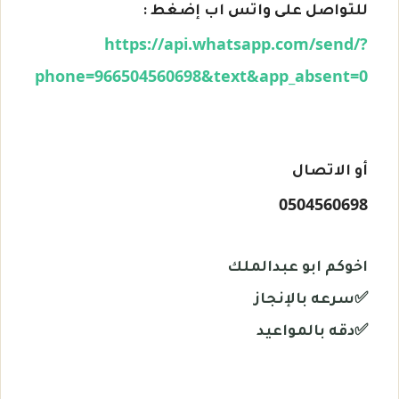
للتواصل على واتس اب إضغط :
https://api.whatsapp.com/send/?
phone=966504560698&text&app_absent=0
أو الاتصال
0504560698
اخوكم ابو عبدالملك
✅
سرعه بالإنجاز
✅دقه بالمواعيد