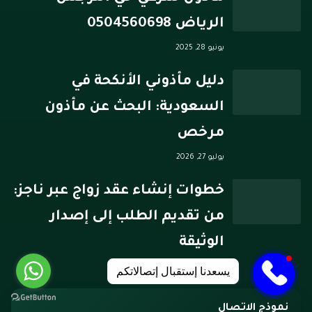
الرياض 0504560698
يونيو 28, 2025
دليل مأذوني الأنكحة في
السعودية: البحث عن مأذون
مرخص
يوليو 27, 2026
خطوات إنشاء عقد زواج عبر ناجز:
من تقديم الطلب إلى إصدار
الوثيقة
يوليو 26, 2026
يسعدنا إستقبال إتصالاتكم
نموذج الاتصال