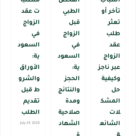
أسباب
الفحص
متطلبا
تأخر أو
الطبي
ت عقد
تعثر
قبل
الزواج
طلب
الزواج
في
عقد
في
السعود
الزواج
السعود
ية:
عبر ناجز
ية:
الأوراق
وكيفية
الحجز
والشرو
حل
والنتائج
ط قبل
المشك
ومدة
تقديم
لات
صلاحية
الطلب
الشائع
الشهاد
July 29, 2026
ة
ة