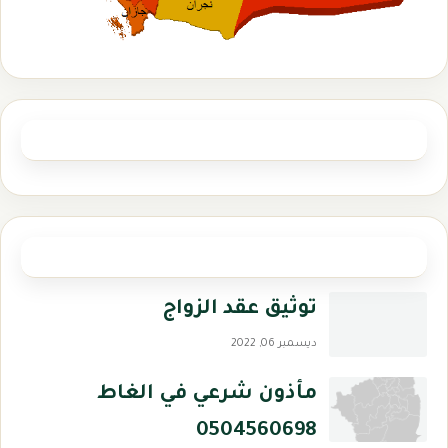
تابعنا
مشاركات
توثيق عقد الزواج
ديسمبر 06, 2022
مأذون شرعي في الغاط
0504560698