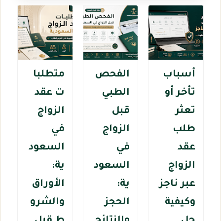
أسباب
الفحص
متطلبا
تأخر أو
الطبي
ت عقد
تعثر
قبل
الزواج
طلب
الزواج
في
عقد
في
السعود
الزواج
السعود
ية:
عبر ناجز
ية:
الأوراق
وكيفية
الحجز
والشرو
حل
والنتائج
ط قبل