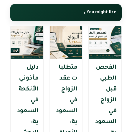
You might like
الفحص
متطلبا
دليل
الطبي
ت عقد
مأذوني
قبل
الزواج
الأنكحة
الزواج
في
في
في
السعود
السعود
السعود
ية:
ية: