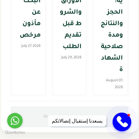
ية:
الأوراق
البحث
الحجز
والشرو
عن
والنتائج
ط قبل
مأذون
ومدة
تقديم
مرخص
صلاحية
الطلب
July 27, 2026
الشهاد
July 29, 2026
ة
August 01,
2026
Responsive Advertisement
يسعدنا إستقبال إتصالاتكم