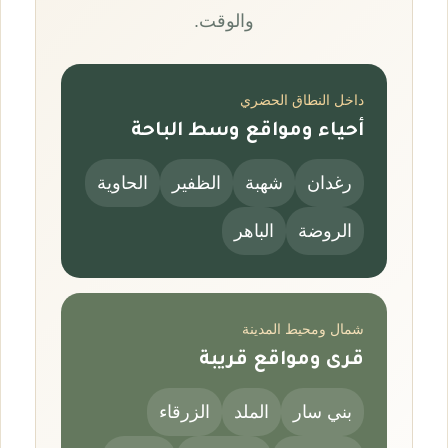
والوقت.
داخل النطاق الحضري
أحياء ومواقع وسط الباحة
رغدان
شهبة
الظفير
الحاوية
الروضة
الباهر
شمال ومحيط المدينة
قرى ومواقع قريبة
بني سار
الملد
الزرقاء