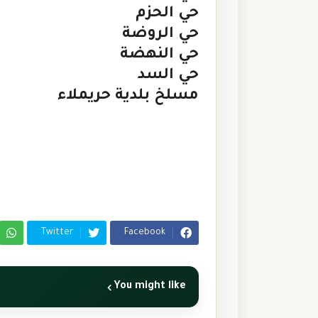
حي الحزم
حي الروضة
حي النهضة
حي السد
مسلخ بلدية حريملاء
Twitter
Facebook
You might like