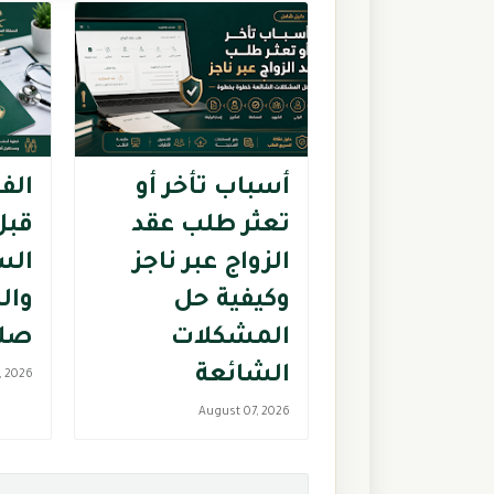
أسباب تأخر أو
الف
تعثر طلب عقد
قبل
الزواج عبر ناجز
الس
وكيفية حل
وال
المشكلات
صلا
الشائعة
, 2026
August 07, 2026