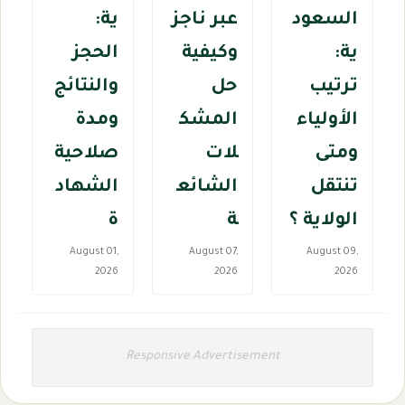
السعود
عبر ناجز
ية:
ية:
وكيفية
الحجز
ترتيب
حل
والنتائج
الأولياء
المشك
ومدة
ومتى
لات
صلاحية
تنتقل
الشائع
الشهاد
الولاية ؟
ة
ة
August 01,
August 07,
August 09,
2026
2026
2026
Responsive Advertisement