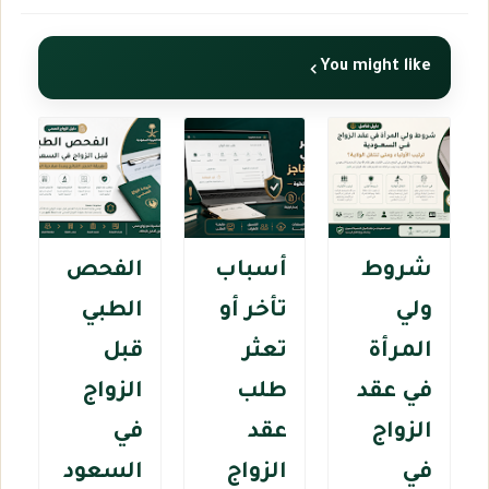
You might like
شروط
أسباب
الفحص
ولي
تأخر أو
الطبي
المرأة
تعثر
قبل
في عقد
طلب
الزواج
الزواج
عقد
في
في
الزواج
السعود